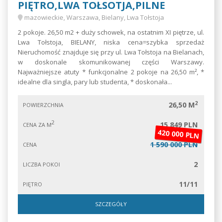
PIĘTRO,LWA TOŁSOTJA,PILNE
mazowieckie, Warszawa, Bielany, Lwa Tołstoja
2 pokoje. 26,50 m2 + duży schowek, na ostatnim XI piętrze, ul.
Lwa Tołstoja, BIELANY, niska cena=szybka sprzedaż
Nieruchomość znajduje się przy ul. Lwa Tołstoja na Bielanach,
w doskonale skomunikowanej części Warszawy.
Najważniejsze atuty * funkcjonalne 2 pokoje na 26,50 m², *
idealne dla singla, pary lub studenta, * doskonała...
2
26,50 M
POWIERZCHNIA
2
15 849 PLN
CENA ZA M
420 000 PLN
1 590 000 PLN
CENA
2
LICZBA POKOI
11/11
PIĘTRO
SZCZEGÓŁY